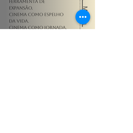
Saiba Mais
ferramenta de
expansão.
Cinema como espelho
da vida.
Cinema como jornada.
Uma experiência
individual guiada,
onde utilizamos
narrativas
cinematográficas
como espelho
simbólico para
aprofundar
consciência, clareza e
direção.
Não é terapia clínica.
É desenvolvimento
pessoal através da
linguagem do cinema.