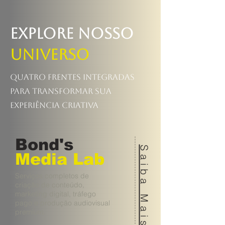
Explore Nosso
Universo
Quatro frentes integradas
para transformar sua
experiência criativa
Bond's
Saiba Mais
Media Lab
Serviços completos de
criação de conteúdo,
marketing digital, tráfego
pago e produção audiovisual
premium.