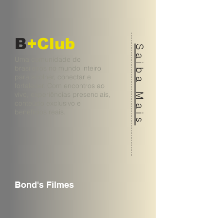
B
+Club
Saiba Mais
Uma comunidade de
brasileiros no mundo inteiro
para acolher, conectar e
fortalecer. Com encontros ao
vivo, experiências presenciais,
conteúdo exclusivo e
benefícios reais.
Bond's Filmes