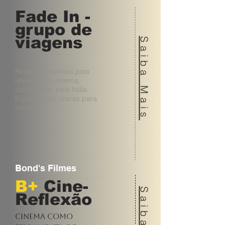
Fade In -
grupo de
viagens
Saiba Mais
Roteiros imersivos pelo
universo do cinema,
começando pela Itália.
Experiências únicas para
cinéfilos.
Bond's Filmes
B+
Cine-
Reflexão
Cinema como