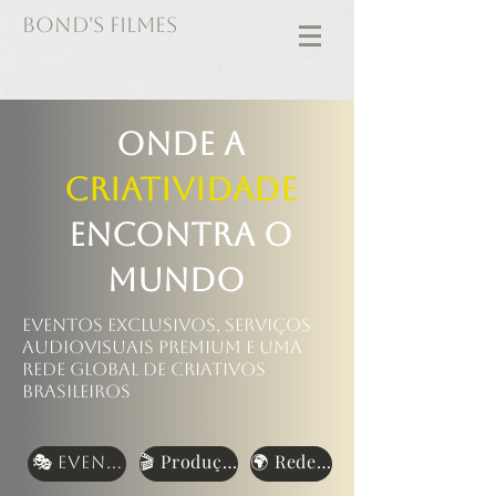
BOND'S FILMES
Onde a
Criatividade
encontra o
mundo
Eventos exclusivos, serviços
audiovisuais premium e uma
rede global de criativos
brasileiros
🎬 Produção Audiovisual
🌍 Rede Global
🎭 Eventos Premium