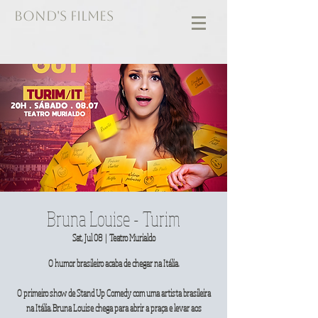
BOND'S FILMES
Bruna Louise - Turim
Sat, Jul 08
  |  
Teatro Murialdo
O humor brasileiro acaba de chegar na Itália.
O primeiro show de Stand Up Comedy com uma artista brasileira
na Itália. Bruna Louise chega para abrir a praça e levar aos