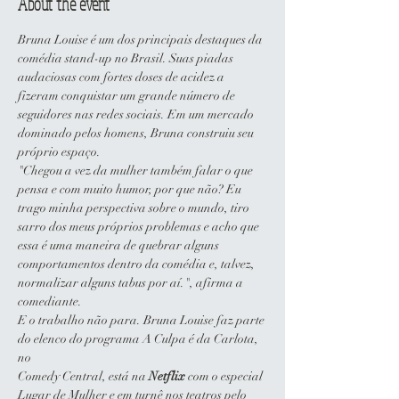
About the event
Bruna Louise é um dos principais destaques da 
comédia stand-up no Brasil. Suas piadas 
audaciosas com fortes doses de acidez a 
fizeram conquistar um grande número de 
seguidores nas redes sociais. Em um mercado 
dominado pelos homens, Bruna construiu seu 
próprio espaço.
"Chegou a vez da mulher também falar o que 
pensa e com muito humor, por que não? Eu 
trago minha perspectiva sobre o mundo, tiro 
sarro dos meus próprios problemas e acho que 
essa é uma maneira de quebrar alguns 
comportamentos dentro da comédia e, talvez, 
normalizar alguns tabus por aí.", afirma a 
comediante.
E o trabalho não para. Bruna Louise faz parte 
do elenco do programa A Culpa é da Carlota, 
no
Comedy Central, está na 
Netflix
 com o especial 
Lugar de Mulher e em turnê nos teatros pelo