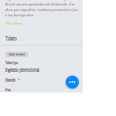
Brasil com seu espetáculo solo Deslocada. Um 
show que empodera, combate preconceitos e faz
a sua barriga doer…
Show More
Tickets
Sale ended
Ticket type
Ingresso promocional
More info
Price
€20.00
+€0.50 ticket service fee