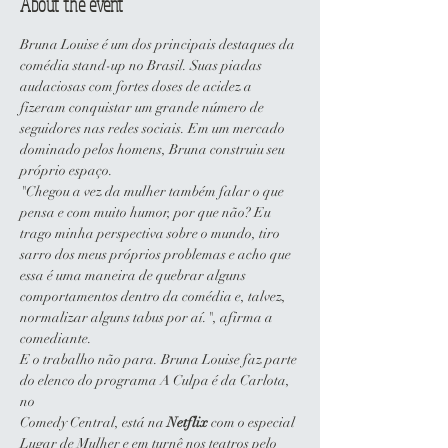
About the event
Bruna Louise é um dos principais destaques da 
comédia stand-up no Brasil. Suas piadas 
audaciosas com fortes doses de acidez a 
fizeram conquistar um grande número de 
seguidores nas redes sociais. Em um mercado 
dominado pelos homens, Bruna construiu seu 
próprio espaço.
"Chegou a vez da mulher também falar o que 
pensa e com muito humor, por que não? Eu 
trago minha perspectiva sobre o mundo, tiro 
sarro dos meus próprios problemas e acho que 
essa é uma maneira de quebrar alguns 
comportamentos dentro da comédia e, talvez, 
normalizar alguns tabus por aí.", afirma a 
comediante.
E o trabalho não para. Bruna Louise faz parte 
do elenco do programa A Culpa é da Carlota, 
no
Comedy Central, está na 
Netflix
 com o especial 
Lugar de Mulher e em turnê nos teatros pelo