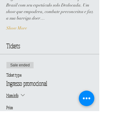
Brasil com seu espetáculo solo Deslocada. Um 
show que empodera, combate preconceitos e faz
a sua barriga doer…
Show More
Tickets
Sale ended
Ticket type
Ingresso promocional
More info
Price
€20.00
+€0.50 ticket service fee