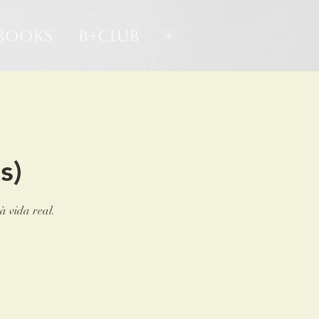
-books
B+Club
+
s)
à vida real.