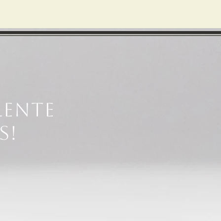
lente
s!