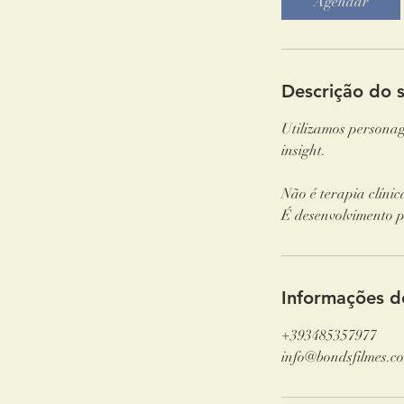
Agendar
i
n
Descrição do s
Utilizamos personag
insight.
Não é terapia clínic
É desenvolvimento p
Informações d
+393485357977
info@bondsfilmes.c