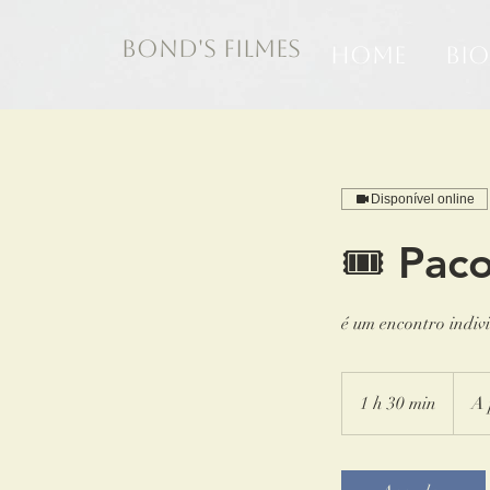
BOND'S FILMES
HOME
BIO
Disponível online
🎟 Paco
é um encontro indiv
A
partir
1 h 30 min
1
A 
de
300
3
Euros
0
m