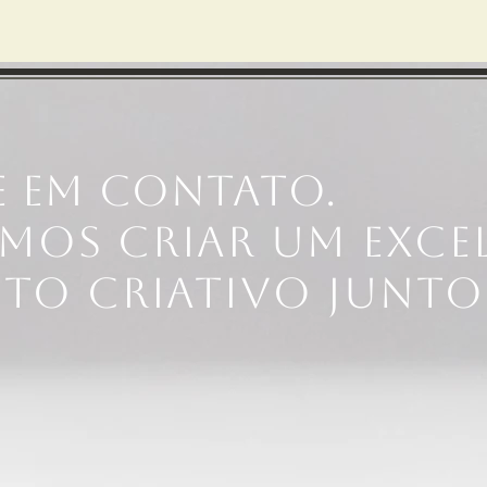
e em contato.
mos criar um exce
eto criativo junto