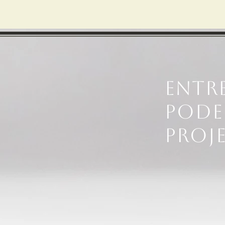
Entr
Pode
proj