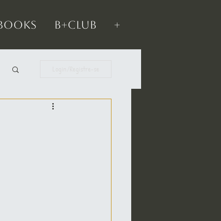
-books
B+Club
+
Login/Registre-se