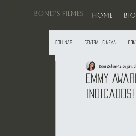
BOND'S FILMES
HOME
BIO
Colunas
Central Cinema
Con
Dani Zetum
12 de jan. 
Emmy Awar
indicados!