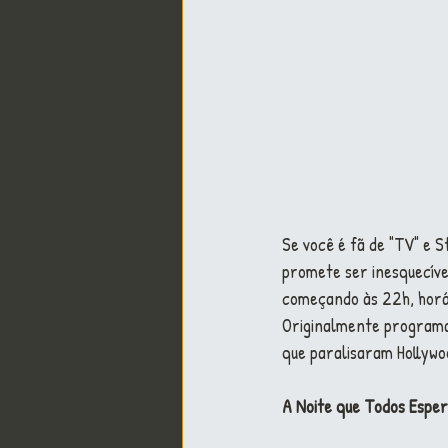
Se você é fã de "TV" e 
promete ser inesquecível
começando às 22h, horári
Originalmente programad
que paralisaram Hollywo
A Noite que Todos Espe