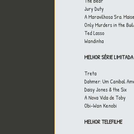
The Bear
Jury Duty
A Maravilhosa Sra. Mais
Only Murders in the Buil
Ted Lasso
Wandinha
MELHOR SÉRIE LIMITAD
Treta
Dahmer: Um Canibal Am
Daisy Jones & the Six
A Nova Vida de Toby
Obi-Wan Kenobi
MELHOR TELEFILME