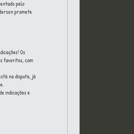
entado pelo 
nderson promete 
dicações! Os 
s favoritos, com 
tá na disputa, já 
e.
de indicações e 