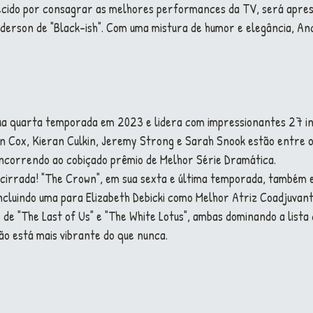
ecido por consagrar as melhores performances da TV, será apres
derson de "Black-ish". Com uma mistura de humor e elegância, A
ua quarta temporada em 2023 e lidera com impressionantes 27 in
 Cox, Kieran Culkin, Jeremy Strong e Sarah Snook estão entre o
ncorrendo ao cobiçado prêmio de Melhor Série Dramática.
cirrada! "The Crown", em sua sexta e última temporada, também es
incluindo uma para Elizabeth Debicki como Melhor Atriz Coadjuvant
e "The Last of Us" e "The White Lotus", ambas dominando a lista 
ão está mais vibrante do que nunca.