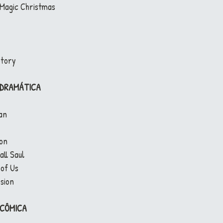
 Magic Christmas
Story
 DRAMÁTICA
Man
ion
all Saul
 of Us
sion
 CÔMICA