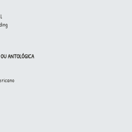
el
ding
A OU ANTOLÓGICA
ericano